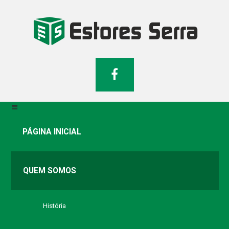
PÁGINA INICIAL
QUEM SOMOS
História