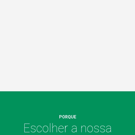
PORQUE
Escolher
a
nossa